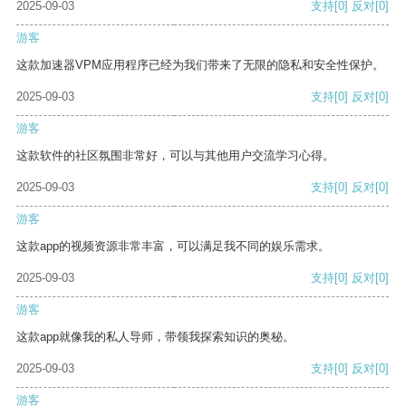
2025-09-03
支持
[0]
反对
[0]
游客
这款加速器VPM应用程序已经为我们带来了无限的隐私和安全性保护。
2025-09-03
支持
[0]
反对
[0]
游客
这款软件的社区氛围非常好，可以与其他用户交流学习心得。
2025-09-03
支持
[0]
反对
[0]
游客
这款app的视频资源非常丰富，可以满足我不同的娱乐需求。
2025-09-03
支持
[0]
反对
[0]
游客
这款app就像我的私人导师，带领我探索知识的奥秘。
2025-09-03
支持
[0]
反对
[0]
游客