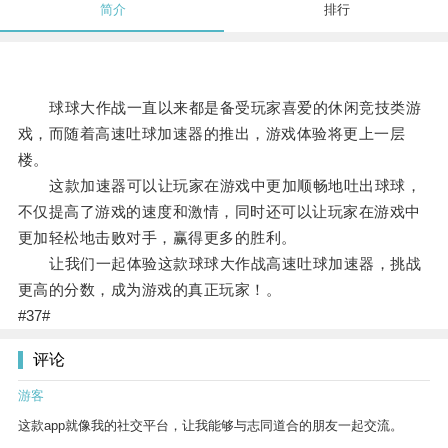
简介
排行
球球大作战一直以来都是备受玩家喜爱的休闲竞技类游
戏，而随着高速吐球加速器的推出，游戏体验将更上一层
楼。
这款加速器可以让玩家在游戏中更加顺畅地吐出球球，
不仅提高了游戏的速度和激情，同时还可以让玩家在游戏中
更加轻松地击败对手，赢得更多的胜利。
让我们一起体验这款球球大作战高速吐球加速器，挑战
更高的分数，成为游戏的真正玩家！。
#37#
评论
游客
这款app就像我的社交平台，让我能够与志同道合的朋友一起交流。