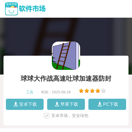
球球大作战高速吐球加速器防封
工具
|
时间：2025-08-29
|
安卓下载
苹果下载
PC下载
安卓市场，安全绿色