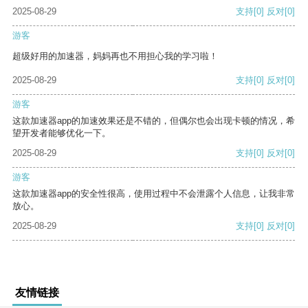
2025-08-29
支持
[0]
反对
[0]
游客
超级好用的加速器，妈妈再也不用担心我的学习啦！
2025-08-29
支持
[0]
反对
[0]
游客
这款加速器app的加速效果还是不错的，但偶尔也会出现卡顿的情况，希
望开发者能够优化一下。
2025-08-29
支持
[0]
反对
[0]
游客
这款加速器app的安全性很高，使用过程中不会泄露个人信息，让我非常
放心。
2025-08-29
支持
[0]
反对
[0]
友情链接