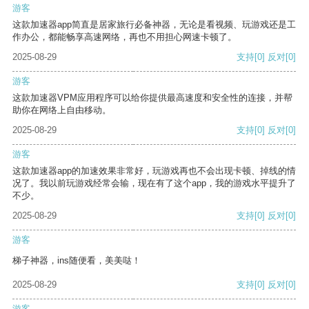
游客
这款加速器app简直是居家旅行必备神器，无论是看视频、玩游戏还是工
作办公，都能畅享高速网络，再也不用担心网速卡顿了。
2025-08-29
支持
[0]
反对
[0]
游客
这款加速器VPM应用程序可以给你提供最高速度和安全性的连接，并帮
助你在网络上自由移动。
2025-08-29
支持
[0]
反对
[0]
游客
这款加速器app的加速效果非常好，玩游戏再也不会出现卡顿、掉线的情
况了。我以前玩游戏经常会输，现在有了这个app，我的游戏水平提升了
不少。
2025-08-29
支持
[0]
反对
[0]
游客
梯子神器，ins随便看，美美哒！
2025-08-29
支持
[0]
反对
[0]
游客