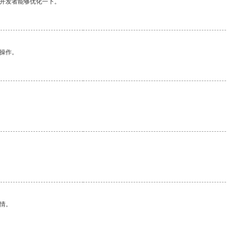
望开发者能够优化一下。
悉操作。
。
情。