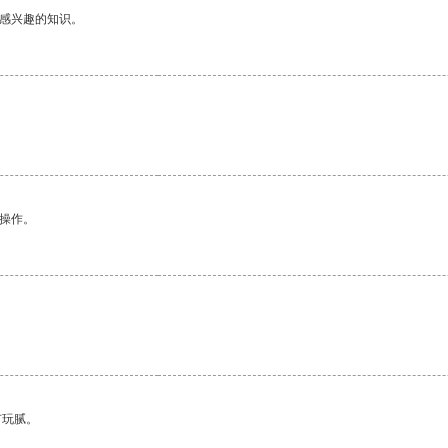
己感兴趣的知识。
悉操作。
有玩腻。