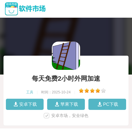
每天免费2小时外网加速
工具
|
时间：2025-10-24
|
安卓下载
苹果下载
PC下载
安卓市场，安全绿色