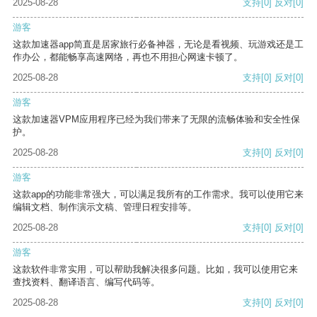
2025-08-28
支持
[0]
反对
[0]
游客
这款加速器app简直是居家旅行必备神器，无论是看视频、玩游戏还是工
作办公，都能畅享高速网络，再也不用担心网速卡顿了。
2025-08-28
支持
[0]
反对
[0]
游客
这款加速器VPM应用程序已经为我们带来了无限的流畅体验和安全性保
护。
2025-08-28
支持
[0]
反对
[0]
游客
这款app的功能非常强大，可以满足我所有的工作需求。我可以使用它来
编辑文档、制作演示文稿、管理日程安排等。
2025-08-28
支持
[0]
反对
[0]
游客
这款软件非常实用，可以帮助我解决很多问题。比如，我可以使用它来
查找资料、翻译语言、编写代码等。
2025-08-28
支持
[0]
反对
[0]