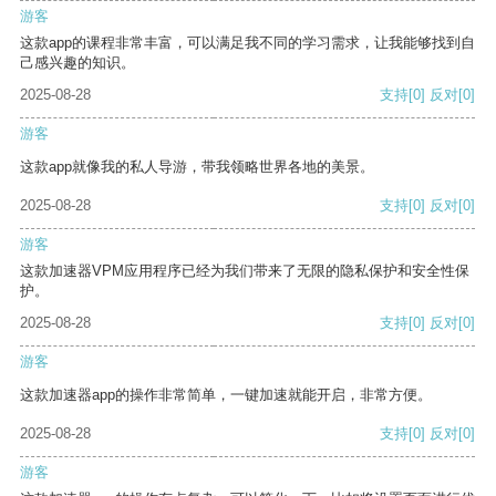
游客
这款app的课程非常丰富，可以满足我不同的学习需求，让我能够找到自
己感兴趣的知识。
2025-08-28
支持
[0]
反对
[0]
游客
这款app就像我的私人导游，带我领略世界各地的美景。
2025-08-28
支持
[0]
反对
[0]
游客
这款加速器VPM应用程序已经为我们带来了无限的隐私保护和安全性保
护。
2025-08-28
支持
[0]
反对
[0]
游客
这款加速器app的操作非常简单，一键加速就能开启，非常方便。
2025-08-28
支持
[0]
反对
[0]
游客