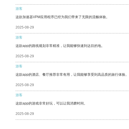
游客
这款加速器VPM应用程序已经为我们带来了无限的流畅体验。
2025-08-29
游客
这款app的路线规划非常精准，让我能够快速到达目的地。
2025-08-29
游客
这款app的酒店、餐厅推荐非常有用，让我能够享受到高品质的旅行体验。
2025-08-29
游客
这款app的游戏非常好玩，可以让我消磨时间。
2025-08-29