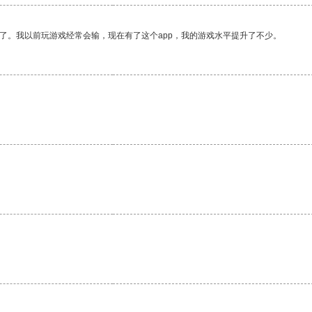
了。我以前玩游戏经常会输，现在有了这个app，我的游戏水平提升了不少。