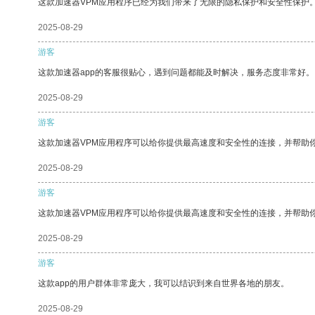
这款加速器VPM应用程序已经为我们带来了无限的隐私保护和安全性保护
2025-08-29
游客
这款加速器app的客服很贴心，遇到问题都能及时解决，服务态度非常好。
2025-08-29
游客
这款加速器VPM应用程序可以给你提供最高速度和安全性的连接，并帮助
2025-08-29
游客
这款加速器VPM应用程序可以给你提供最高速度和安全性的连接，并帮助
2025-08-29
游客
这款app的用户群体非常庞大，我可以结识到来自世界各地的朋友。
2025-08-29