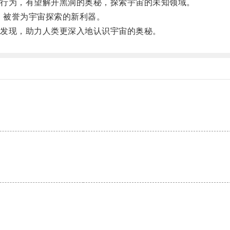
行为，有望解开黑洞的奥秘，探索宇宙的未知领域。
，被誉为宇宙探索的新利器。
发现，助力人类更深入地认识宇宙的奥秘。