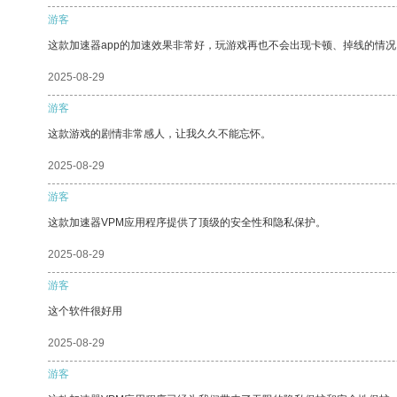
游客
这款加速器app的加速效果非常好，玩游戏再也不会出现卡顿、掉线的情况
2025-08-29
游客
这款游戏的剧情非常感人，让我久久不能忘怀。
2025-08-29
游客
这款加速器VPM应用程序提供了顶级的安全性和隐私保护。
2025-08-29
游客
这个软件很好用
2025-08-29
游客