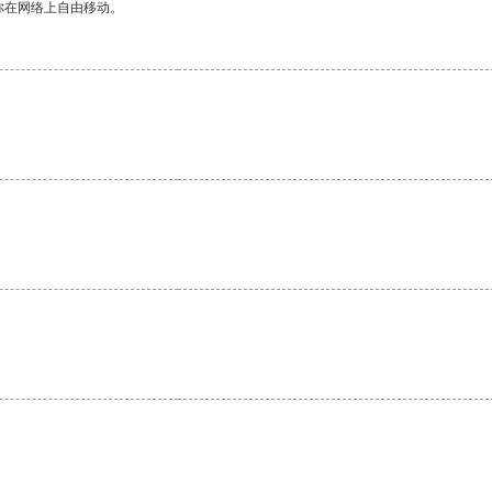
你在网络上自由移动。