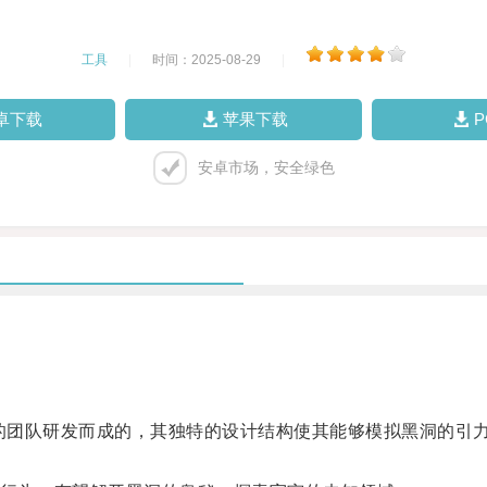
工具
|
时间：2025-08-29
|
卓下载
苹果下载
安卓市场，安全绿色
的团队研发而成的，其独特的设计结构使其能够模拟黑洞的引