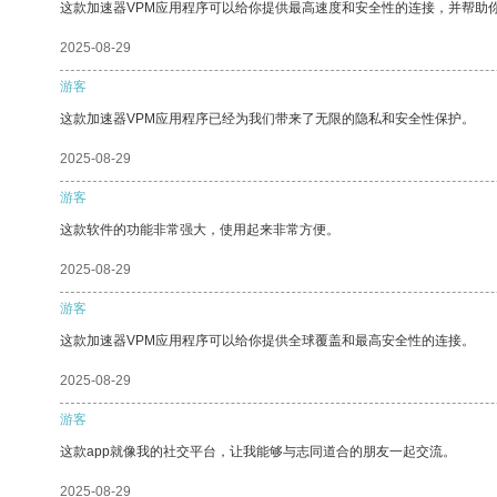
这款加速器VPM应用程序可以给你提供最高速度和安全性的连接，并帮助
2025-08-29
游客
这款加速器VPM应用程序已经为我们带来了无限的隐私和安全性保护。
2025-08-29
游客
这款软件的功能非常强大，使用起来非常方便。
2025-08-29
游客
这款加速器VPM应用程序可以给你提供全球覆盖和最高安全性的连接。
2025-08-29
游客
这款app就像我的社交平台，让我能够与志同道合的朋友一起交流。
2025-08-29