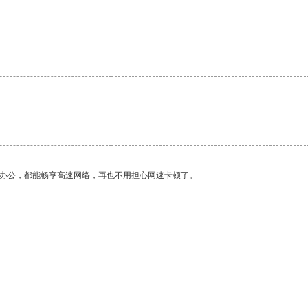
。
作办公，都能畅享高速网络，再也不用担心网速卡顿了。
。